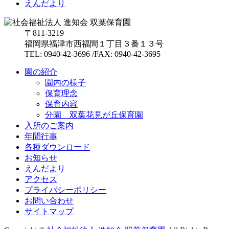
えんだより
〒811-3219
福岡県福津市西福間１丁目３番１３号
TEL: 0940-42-3696 /FAX: 0940-42-3695
園の紹介
園内の様子
保育理念
保育内容
分園 双葉花見が丘保育園
入所のご案内
年間行事
各種ダウンロード
お知らせ
えんだより
アクセス
プライバシーポリシー
お問い合わせ
サイトマップ