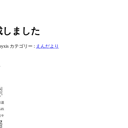
載しました
pyxis
カテゴリー :
えんだより
す