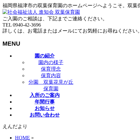
福岡県福津市の双葉保育園のホームページへようこそ。双葉
ご入園のご相談は、下記までご連絡ください。
TEL 0940-42-3696
詳しくは、お電話またはメールにてお気軽にお尋ねください
MENU
メ
園の紹介
ニ
園内の様子
ュ
保育理念
ー
保育内容
を
分園 双葉花見が丘
飛
保育園
ば
入所のご案内
す
年間行事
お知らせ
お問い合わせ
えんだより
HOME
»