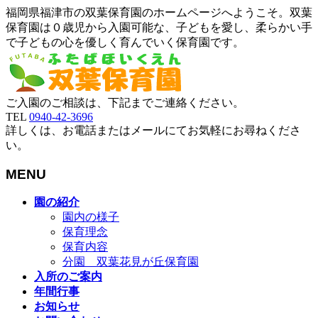
福岡県福津市の双葉保育園のホームページへようこそ。双葉
保育園は０歳児から入園可能な、子どもを愛し、柔らかい手
で子どもの心を優しく育んでいく保育園です。
ご入園のご相談は、下記までご連絡ください。
TEL
0940-42-3696
詳しくは、お電話またはメールにてお気軽にお尋ねくださ
い。
MENU
メ
園の紹介
ニ
園内の様子
ュ
保育理念
ー
保育内容
を
分園 双葉花見が丘保育園
飛
入所のご案内
ば
年間行事
す
お知らせ