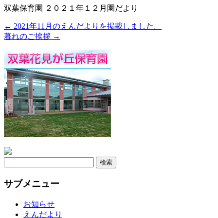
双葉保育園 ２０２１年１２月園だより
←
2021年11月のえんだよりを掲載しました。
暮れのご挨拶
→
検
索:
サブメニュー
お知らせ
えんだより