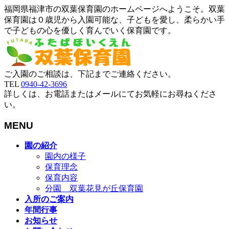
福岡県福津市の双葉保育園のホームページへようこそ。双葉
保育園は０歳児から入園可能な、子どもを愛し、柔らかい手
で子どもの心を優しく育んでいく保育園です。
ご入園のご相談は、下記までご連絡ください。
TEL
0940-42-3696
詳しくは、お電話またはメールにてお気軽にお尋ねくださ
い。
MENU
メ
園の紹介
ニ
園内の様子
ュ
保育理念
ー
保育内容
を
分園 双葉花見が丘保育園
飛
入所のご案内
ば
年間行事
す
お知らせ