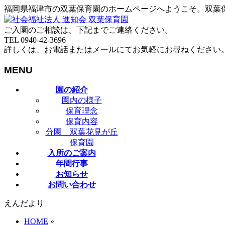
福岡県福津市の双葉保育園のホームページへようこそ。双葉
ご入園のご相談は、下記までご連絡ください。
TEL 0940-42-3696
詳しくは、お電話またはメールにてお気軽にお尋ねください
MENU
メ
園の紹介
ニ
園内の様子
ュ
保育理念
ー
保育内容
を
分園 双葉花見が丘
飛
保育園
ば
入所のご案内
す
年間行事
お知らせ
お問い合わせ
えんだより
HOME
»