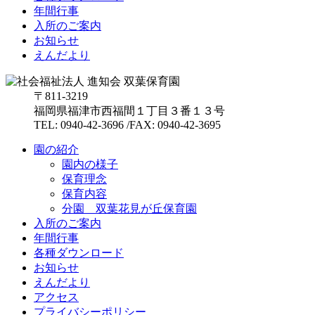
年間行事
入所のご案内
お知らせ
えんだより
〒811-3219
福岡県福津市西福間１丁目３番１３号
TEL: 0940-42-3696 /FAX: 0940-42-3695
園の紹介
園内の様子
保育理念
保育内容
分園 双葉花見が丘保育園
入所のご案内
年間行事
各種ダウンロード
お知らせ
えんだより
アクセス
プライバシーポリシー