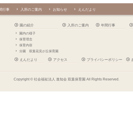
間行事
入所のご案内
お知らせ
えんだより
園の紹介
入所のご案内
年間行事
園内の様子
保育理念
保育内容
分園 双葉花見が丘保育園
えんだより
アクセス
プライバシーポリシー
Copyright ©
社会福祉法人 進知会 双葉保育園
All Rights Reserved.