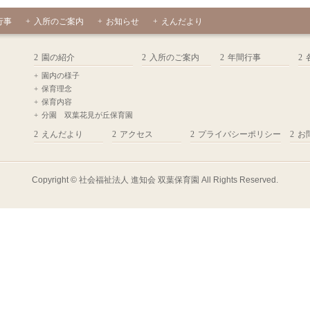
行事
入所のご案内
お知らせ
えんだより
園の紹介
入所のご案内
年間行事
園内の様子
保育理念
保育内容
分園 双葉花見が丘保育園
えんだより
アクセス
プライバシーポリシー
お
Copyright ©
社会福祉法人 進知会 双葉保育園
All Rights Reserved.