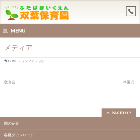
MENU
メディア
HOME
»
メディア
»
節分
敬老会
卒園式
PAGETOP
園の紹介
各種ダウンロード