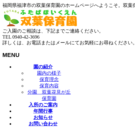
福岡県福津市の双葉保育園のホームページへようこそ。双葉
ご入園のご相談は、下記までご連絡ください。
TEL 0940-42-3696
詳しくは、お電話またはメールにてお気軽にお尋ねください
MENU
メ
園の紹介
ニ
園内の様子
ュ
保育理念
ー
保育内容
を
分園 双葉花見が丘
飛
保育園
ば
入所のご案内
す
年間行事
お知らせ
お問い合わせ