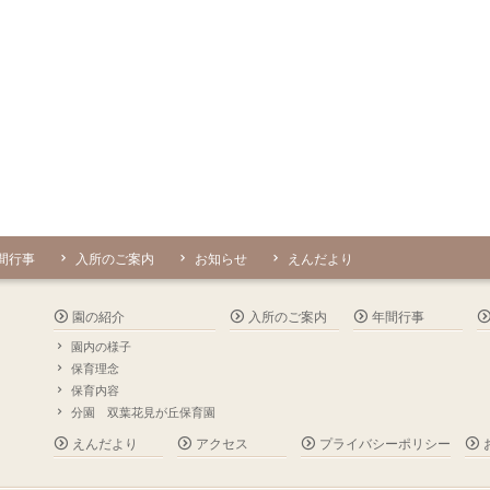
間行事
入所のご案内
お知らせ
えんだより
園の紹介
入所のご案内
年間行事
園内の様子
保育理念
保育内容
分園 双葉花見が丘保育園
えんだより
アクセス
プライバシーポリシー