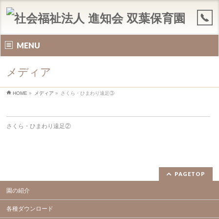
MENU
メディア
HOME
»
メディア
»
さくら・ひまわり遠足③
さくら・ひまわり遠足②
PAGETOP
園の紹介
各種ダウンロード