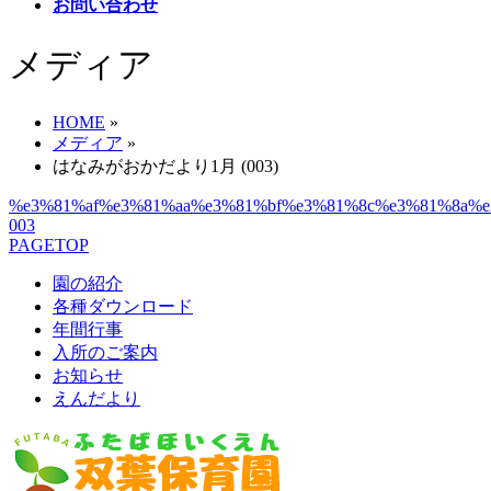
お問い合わせ
メディア
HOME
»
メディア
»
はなみがおかだより1月 (003)
%e3%81%af%e3%81%aa%e3%81%bf%e3%81%8c%e3%81%8a%e
003
PAGETOP
園の紹介
各種ダウンロード
年間行事
入所のご案内
お知らせ
えんだより