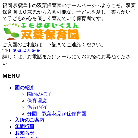
福岡県福津市の双葉保育園のホームページへようこそ。双葉
保育園は０歳児から入園可能な、子どもを愛し、柔らかい手
で子どもの心を優しく育んでいく保育園です。
ご入園のご相談は、下記までご連絡ください。
TEL
0940-42-3696
詳しくは、お電話またはメールにてお気軽にお尋ねくださ
い。
MENU
メ
園の紹介
ニ
園内の様子
ュ
保育理念
ー
保育内容
を
分園 双葉花見が丘保育園
飛
入所のご案内
ば
年間行事
す
お知らせ