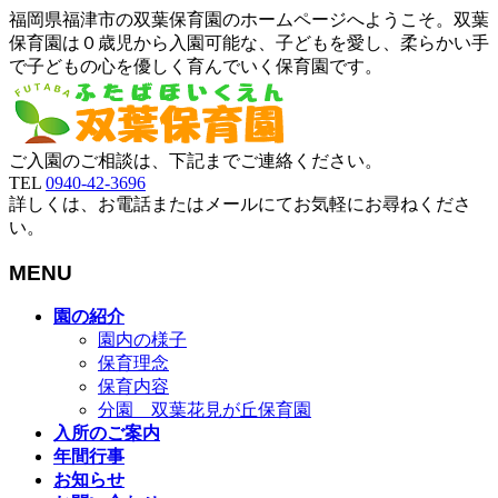
福岡県福津市の双葉保育園のホームページへようこそ。双葉
保育園は０歳児から入園可能な、子どもを愛し、柔らかい手
で子どもの心を優しく育んでいく保育園です。
ご入園のご相談は、下記までご連絡ください。
TEL
0940-42-3696
詳しくは、お電話またはメールにてお気軽にお尋ねくださ
い。
MENU
メ
園の紹介
ニ
園内の様子
ュ
保育理念
ー
保育内容
を
分園 双葉花見が丘保育園
飛
入所のご案内
ば
年間行事
す
お知らせ