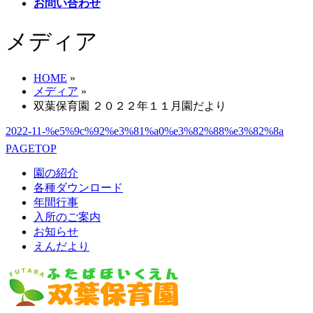
お問い合わせ
メディア
HOME
»
メディア
»
双葉保育園 ２０２２年１１月園だより
2022-11-%e5%9c%92%e3%81%a0%e3%82%88%e3%82%8a
PAGETOP
園の紹介
各種ダウンロード
年間行事
入所のご案内
お知らせ
えんだより