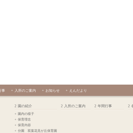
行事
入所のご案内
お知らせ
えんだより
園の紹介
入所のご案内
年間行事
園内の様子
保育理念
保育内容
分園 双葉花見が丘保育園